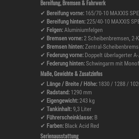
Bereifung, Bremsen & Fahrwerk
✔
Bereifung vorne:
165/70-10 MAXXIS SP
✔
Bereifung hinten:
225/40-10 MAXXIS SP
✔
Felgen:
Aluminiumfelgen
✔
Bremsen vorne:
2 Scheibenbremsen, 2-K
✔
Bremsen hinten:
Zentral-Scheibenbremse
✔
Federung vorne:
Doppelt überlagerter A
✔
Federung hinten:
Schwingarm mit Monof
Maße, Gewichte & Zusatzinfos
✔
Länge / Breite / Höhe:
1830 / 1288 / 10
✔
Radstand:
1290 mm
✔
Eigengewicht:
243 kg
✔
Tankinhalt:
9,3 Liter
✔
Führerscheinklasse:
B
✔
Farben:
Black Acid Red
Serienausstattung