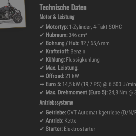
Technische Daten
Motor & Leistung
✔
Motortyp:
1-Zylinder, 4-Takt SOHC
✔
Hubraum:
346 cm³
✔
Bohrung / Hub:
82 / 65,6 mm
✔
Kraftstoff:
Benzin
✔
Kühlung:
Flüssigkühlung
✔
Max. Leistung:
➡
Offroad:
21 kW
➡
Euro 5:
14,5 kW (19,7 PS) @ 6.500 U/min
✔
Max. Drehmoment (Euro 5):
24,8 Nm @ 3
Antriebssysteme
✔
Getriebe:
CVT-Automatikgetriebe (D/N/
✔
Antrieb:
Kette
✔
Starter:
Elektrostarter