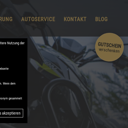
ERUNG
AUTOSERVICE
KONTAKT
BLOG
tere Nutzung der
GUTSCHEIN
verschenken
ebseite
en. Wenn dem
n anonym gesammelt
s akzeptieren
Zustimmung zurückziehen