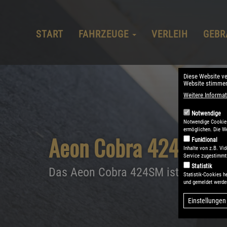
Hauptnavigation
Direkt
zum
Inhalt
START
FAHRZEUGE
VERLEIH
GEBR
Diese Website v
Website stimmen
Weitere Informat
Notwendige
Notwendige Cookies 
ermöglichen. Die We
Aeon Cobra 424 SM
Funktional
Inhalte von z.B. V
Service zugestimmt 
Statistik
Das Aeon Cobra 424SM ist das perfe
Statistik-Cookies h
und gemeldet werde
Einstellungen