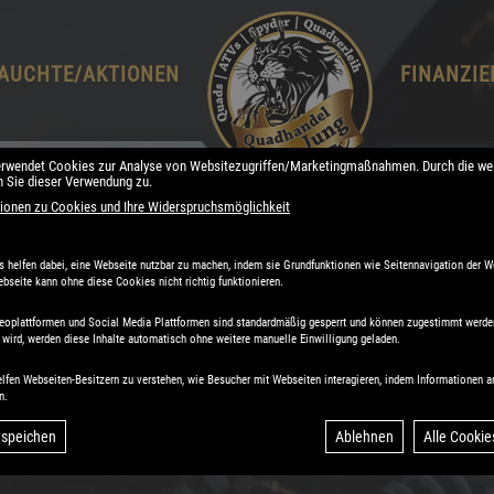
AUCHTE/AKTIONEN
FINANZI
erwendet Cookies zur Analyse von Websitezugriffen/Marketingmaßnahmen. Durch die wei
 Sie dieser Verwendung zu.
ionen zu Cookies und Ihre Widerspruchsmöglichkeit
helfen dabei, eine Webseite nutzbar zu machen, indem sie Grundfunktionen wie Seitennavigation der W
bseite kann ohne diese Cookies nicht richtig funktionieren.
ideoplattformen und Social Media Plattformen sind standardmäßig gesperrt und können zugestimmt werd
wird, werden diese Inhalte automatisch ohne weitere manuelle Einwilligung geladen.
kte Sport-Quad...
elfen Webseiten-Besitzern zu verstehen, wie Besucher mit Webseiten interagieren, indem Informatione
n.
 speichen
Ablehnen
Alle Cookie