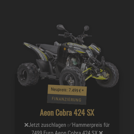
Neupreis: 7.499 €
*
FINANZIERUNG
Aeon Cobra 424 SX
❌Jetzt zuschlagen ✅Hammerpreis für
7499 Euro Aeon Cobra 424 SX ❌