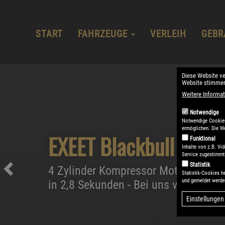
Hauptnavigation
Direkt
zum
Inhalt
START
FAHRZEUGE
VERLEIH
GEBR
Diese Website v
Website stimmen
Weitere Informat
Notwendige
Notwendige Cookies 
ermöglichen. Die We
XWolf 550L ABS
Funktional
Inhalte von z.B. V
Service zugestimmt 
Statistik
Loncin XWolf 550L – das kraftvolle A
Vorherige
Statistik-Cookies h
und gemeldet werde
keine Kompromisse kennt. Mit sein
Motor, zuschaltbarem…
Einstellungen