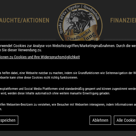
AUCHTE/AKTIONEN
FINANZI
erwendet Cookies zur Analyse von Websitezugriffen/Marketingmaßnahmen. Durch die wei
 Sie dieser Verwendung zu.
ionen zu Cookies und Ihre Widerspruchsmöglichkeit
helfen dabei, eine Webseite nutzbar zu machen, indem sie Grundfunktionen wie Seitennavigation der W
bseite kann ohne diese Cookies nicht richtig funktionieren.
ideoplattformen und Social Media Plattformen sind standardmäßig gesperrt und können zugestimmt werd
wird, werden diese Inhalte automatisch ohne weitere manuelle Einwilligung geladen.
ll-Terrain Vehicle, das
elfen Webseiten-Besitzern zu verstehen, wie Besucher mit Webseiten interagieren, indem Informatione
n.
em robusten 550ccm
 speichen
Ablehnen
Alle Cookie