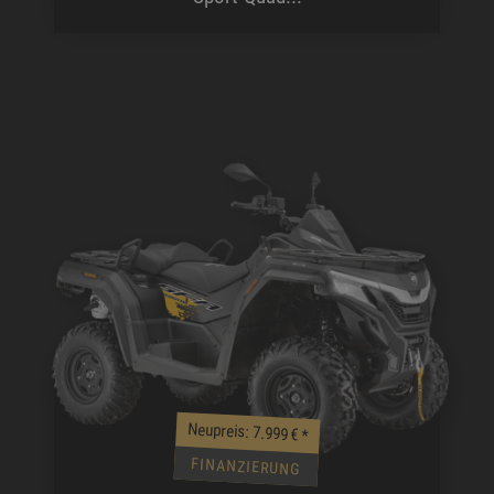
Neupreis: 7.999 €
*
FINANZIERUNG