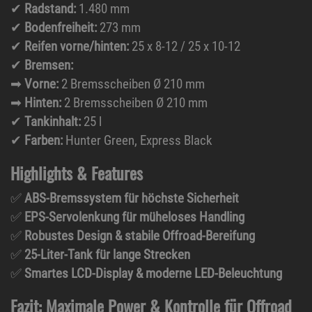
✔
Radstand:
1.480 mm
✔
Bodenfreiheit:
273 mm
✔
Reifen vorne/hinten:
25 x 8-12 / 25 x 10-12
✔
Bremsen:
➡
Vorne:
2 Bremsscheiben Ø 210 mm
➡
Hinten:
2 Bremsscheiben Ø 210 mm
✔
Tankinhalt:
25 l
✔
Farben:
Hunter Green, Express Black
Highlights & Features
✅
ABS-Bremssystem für höchste Sicherheit
✅
EPS-Servolenkung für müheloses Handling
✅
Robustes Design & stabile Offroad-Bereifung
✅
25-Liter-Tank für lange Strecken
✅
Smartes LCD-Display & moderne LED-Beleuchtung
Fazit: Maximale Power & Kontrolle für Offroad